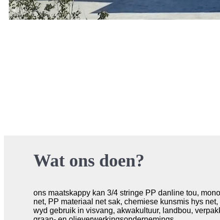
Wat ons doen?
ons maatskappy kan 3/4 stringe PP danline tou, monofila
net, PP materiaal net sak, chemiese kunsmis hys net, 
wyd gebruik in visvang, akwakultuur, landbou, verpak
graan- en olieverwerkingsondernemings.