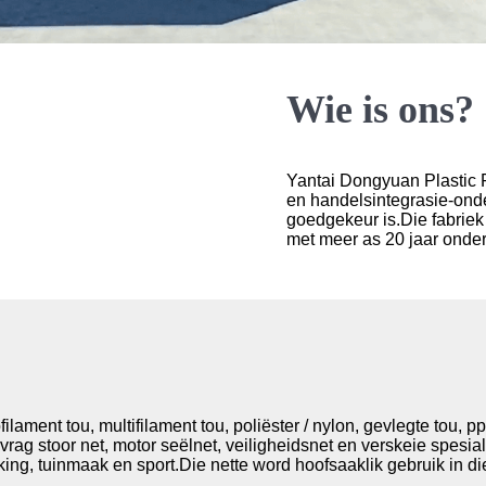
Wie is ons?
Yantai Dongyuan Plastic Pro
en handelsintegrasie-ond
goedgekeur is.Die fabriek
met meer as 20 jaar onder
ment tou, multifilament tou, poliëster / nylon, gevlegte tou, pp 
vrag stoor net, motor seëlnet, veiligheidsnet en verskeie spesi
king, tuinmaak en sport.Die nette word hoofsaaklik gebruik in