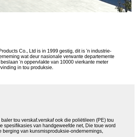
ducts Co., Ltd is in 1999 gestig, dit is 'n industrie-
erneming wat deur nasionale verwante departemente
 beslaan 'n oppervlakte van 10000 vierkante meter
vinding in tou produksie.
baler tou verskaf.verskaf ook die poliëtileen (PE) tou
ale spesifikasies van handgeweefde net, Die toue word
 die berging van kunsmisproduksie-ondernemings,