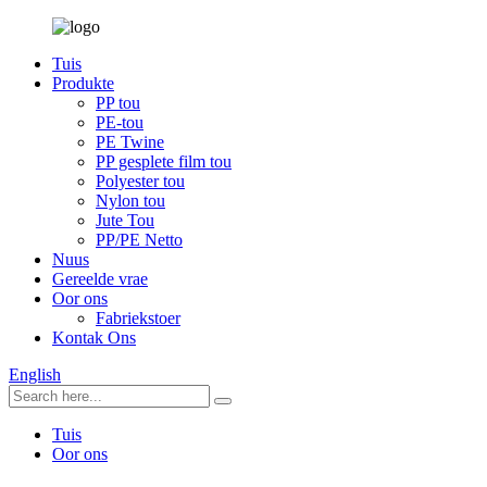
Tuis
Produkte
PP tou
PE-tou
PE Twine
PP gesplete film tou
Polyester tou
Nylon tou
Jute Tou
PP/PE Netto
Nuus
Gereelde vrae
Oor ons
Fabriekstoer
Kontak Ons
English
Tuis
Oor ons