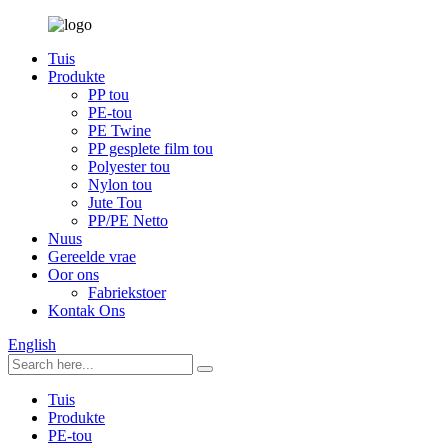
Tuis
Produkte
PP tou
PE-tou
PE Twine
PP gesplete film tou
Polyester tou
Nylon tou
Jute Tou
PP/PE Netto
Nuus
Gereelde vrae
Oor ons
Fabriekstoer
Kontak Ons
English
Tuis
Produkte
PE-tou