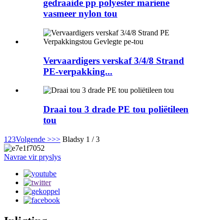
gedraaide pp polyester mariene
vasmeer nylon tou
Vervaardigers verskaf 3/4/8 Strand
PE-verpakking...
Draai tou 3 drade PE tou poliëtileen
tou
1
2
3
Volgende >
>>
Bladsy 1 / 3
Navrae vir pryslys