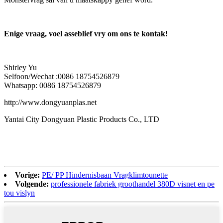
Enige vraag, voel asseblief vry om ons te kontak!
Shirley Yu
Selfoon/Wechat :0086 18754526879
Whatsapp: 0086 18754526879
http://www.dongyuanplas.net
Yantai City Dongyuan Plastic Products Co., LTD
Vorige:
PE/ PP Hindernisbaan Vragklimtounette
Volgende:
professionele fabriek groothandel 380D visnet en pe
tou vislyn