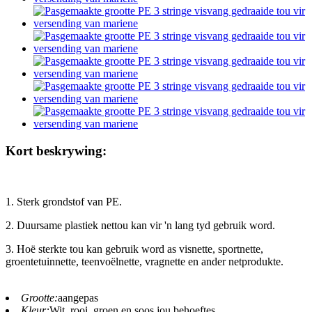
Kort beskrywing:
1. Sterk grondstof van PE.
2. Duursame plastiek nettou kan vir 'n lang tyd gebruik word.
3. Hoë sterkte tou kan gebruik word as visnette, sportnette,
groentetuinnette, teenvoëlnette, vragnette en ander netprodukte.
Grootte:
aangepas
Kleur:
Wit, rooi, groen en soos jou behoeftes