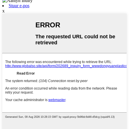
Stuur e-pos
x