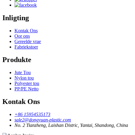
Inligting
Kontak Ons
Oor ons
Gereelde vrae
Fabriekstoer
Produkte
Jute Tou
Nylon tou
Polyester tou
PP/PE Netto
Kontak Ons
+86 15954535173
sale2@dongyuan-plastic.com
No. 2 Tianzheng, Laishan Distric, Yantai, Shandong, China