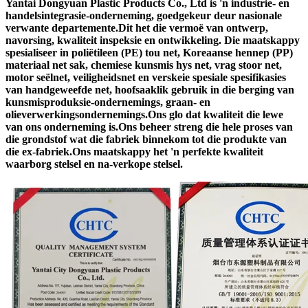
Yantai Dongyuan Plastic Products Co., Ltd is 'n industrie- en
handelsintegrasie-onderneming, goedgekeur deur nasionale
verwante departemente.Dit het die vermoë van ontwerp,
navorsing, kwaliteit inspeksie en ontwikkeling. Die maatskappy
spesialiseer in poliëtileen (PE) tou net, Koreaanse hennep (PP)
materiaal net sak, chemiese kunsmis hys net, vrag stoor net,
motor seëlnet, veiligheidsnet en verskeie spesiale spesifikasies
van handgeweefde net, hoofsaaklik gebruik in die berging van
kunsmisproduksie-ondernemings, graan- en
olieverwerkingsondernemings.Ons glo dat kwaliteit die lewe
van ons onderneming is.Ons beheer streng die hele proses van
die grondstof wat die fabriek binnekom tot die produkte van
die ex-fabriek.Ons maatskappy het 'n perfekte kwaliteit
waarborg stelsel en na-verkope stelsel.