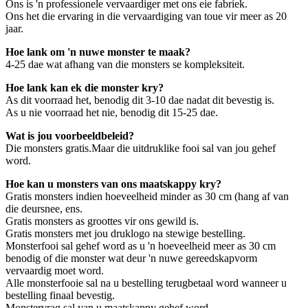
Ons is 'n professionele vervaardiger met ons eie fabriek.
Ons het die ervaring in die vervaardiging van toue vir meer as 20
jaar.
Hoe lank om 'n nuwe monster te maak?
4-25 dae wat afhang van die monsters se kompleksiteit.
Hoe lank kan ek die monster kry?
As dit voorraad het, benodig dit 3-10 dae nadat dit bevestig is.
As u nie voorraad het nie, benodig dit 15-25 dae.
Wat is jou voorbeeldbeleid?
Die monsters gratis.Maar die uitdruklike fooi sal van jou gehef
word.
Hoe kan u monsters van ons maatskappy kry?
Gratis monsters indien hoeveelheid minder as 30 cm (hang af van
die deursnee, ens.
Gratis monsters as groottes vir ons gewild is.
Gratis monsters met jou druklogo na stewige bestelling.
Monsterfooi sal gehef word as u 'n hoeveelheid meer as 30 cm
benodig of die monster wat deur 'n nuwe gereedskapvorm
vervaardig moet word.
Alle monsterfooie sal na u bestelling terugbetaal word wanneer u
bestelling finaal bevestig.
Monstervrag sal van u maatskappy gehef word.