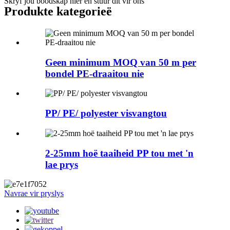
Skryf jou boodskap hier en stuur dit vir ons
Produkte kategorieë
Geen minimum MOQ van 50 m per
bondel PE-draaitou nie
PP/ PE/ polyester visvangtou
2-25mm hoë taaiheid PP tou met 'n
lae prys
Navrae vir pryslys