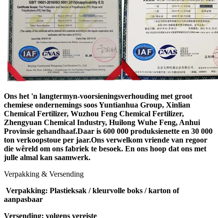
Ons het 'n langtermyn-voorsieningsverhouding met groot
chemiese ondernemings soos Yuntianhua Group, Xinlian
Chemical Fertilizer, Wuzhou Feng Chemical Fertilizer,
Zhengyuan Chemical Industry, Huilong Wuhe Feng, Anhui
Provinsie gehandhaaf.Daar is 600 000 produksienette en 30 000
ton verkoopstoue per jaar.Ons verwelkom vriende van regoor
die wêreld om ons fabriek te besoek. En ons hoop dat ons met
julle almal kan saamwerk.
Verpakking & Versending
Verpakking: Plastieksak / kleurvolle boks / karton of
aanpasbaar
Versending: volgens vereiste