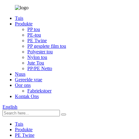
Tuis
Produkte
PP tou
PE-tou
PE Twine
PP gesplete film tou
Polyester tou
Nylon tou
Jute Tou
PP/PE Netto
Nuus
Gereelde vrae
Oor ons
Fabriekstoer
Kontak Ons
English
Tuis
Produkte
PE Twine