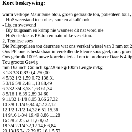
Kort beskrywing:
warm verkope Mauritanië blou, groen gedraaide tou, poliëtileen tou
– Hoë weerstand teen olies, sure en alkalië ook
- Lig en swewend
– Bly buigsaam en krimp nie wanneer dit nat word nie
– Hoër sterkte as PE-tou en natuurlike vesel-tou.
2, Tegniese spes
Die Polipropileen tou deursnee wat ons verskaf wissel van 3 mm tot 
Ons PP toue is beskikbaar in verskillende kleure soos geel, rooi, groen
Ons gebruik 100% nuwe korrelmateriaal om te produseer.Daar is 4 tipe
Tou grootte Gewig
mm Dia.inch Cir.inch kg/220m kg/100m Lengte m/kg
3 1/8 3/8 0,83 0,4 250,00
4 5/32 1/2 1,59 0,72 138,31
5 3/16 5/8 2,48 1,13 88,49
6 7/32 3/4 3,58 1,63 61,34
8 5/16 1 6,35 2,89 34,60
9 11/32 1-1/8 8,05 3,66 27,32
10 3/8 1-1/4 9,94 4,52 22,12
12 1/2 1-1/2 14,32 6,51 15,36
14 9/16 1-3/4 19,49 8,86 11,28
16 5/8 2 25,52 11,6 8,62
18 3/4 2-1/4 32,12 14,6 6,84
20 13/16 2-1/2 39,82 18,1 5,52