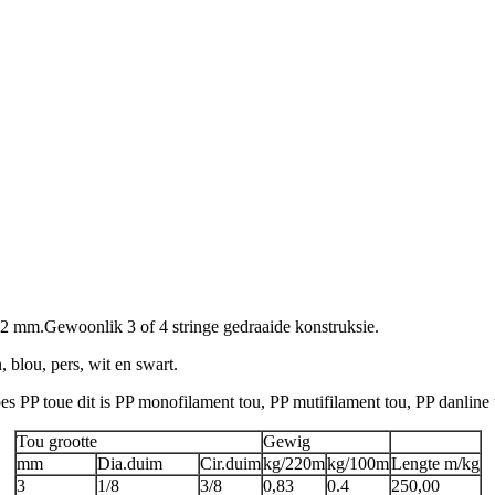
22 mm.Gewoonlik 3 of 4 stringe gedraaide konstruksie.
, blou, pers, wit en swart.
s PP toue dit is PP monofilament tou, PP mutifilament tou, PP danline t
Tou grootte
Gewig
mm
Dia.duim
Cir.duim
kg/220m
kg/100m
Lengte m/kg
3
1/8
3/8
0,83
0.4
250,00