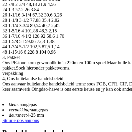
22 7/8 2-3/4 48,18 21,9 4,56
24 1 3 57.2 26 3.84
26 1-1/16 3-1/4 67,32 30,6 3,26
28 1-1/8 3-1/2 77.88 35.4 2.82
30 1-1/4 3-3/4 89,54 40,7 2,45
32 1-5/16 4 101,86 46,3 2,15
36 1-7/16 4-1/2 128,92 58,6 1,70
40 1-5/8 5 159,06 72,3 1,38
44 1-3/4 5-1/2 192,5 87,5 1,14
48 1-15/16 6 228,8 104 0,96
3, Pakket
Ons PE-toue kom gewoonlik in 'n 220m en 100m spoel.Maar hulle kan o
pakket.Soek hieronder pakketvorms.
verpakking
4, Ons buitelandse handelsbeleid
Ons aanvaar buitelandse handelsbeleid terme soos FOB, CFR, CIF, DD
keer saamwerk.Qingdao-hawe is ons eerste keuse en jy kan ook ande
kleur:
aangepas
verpakking:
aangepas
deursnee:
4-25 mm
Stuur e-pos aan ons