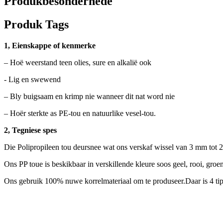
Produkbesonderhede
Produk Tags
1, Eienskappe of kenmerke
– Hoë weerstand teen olies, sure en alkalië ook
- Lig en swewend
– Bly buigsaam en krimp nie wanneer dit nat word nie
– Hoër sterkte as PE-tou en natuurlike vesel-tou.
2, Tegniese spes
Die Polipropileen tou deursnee wat ons verskaf wissel van 3 mm tot 
Ons PP toue is beskikbaar in verskillende kleure soos geel, rooi, groen
Ons gebruik 100% nuwe korrelmateriaal om te produseer.Daar is 4 tipe