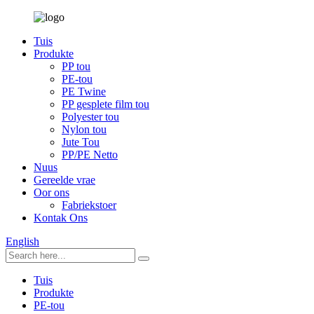
Tuis
Produkte
PP tou
PE-tou
PE Twine
PP gesplete film tou
Polyester tou
Nylon tou
Jute Tou
PP/PE Netto
Nuus
Gereelde vrae
Oor ons
Fabriekstoer
Kontak Ons
English
Tuis
Produkte
PE-tou