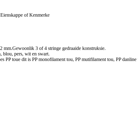
1, Eienskappe of Kenmerke
22 mm.Gewoonlik 3 of 4 stringe gedraaide konstruksie.
, blou, pers, wit en swart.
s PP toue dit is PP monofilament tou, PP mutifilament tou, PP danline t