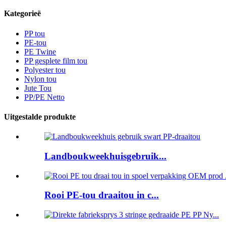
Kategorieë
PP tou
PE-tou
PE Twine
PP gesplete film tou
Polyester tou
Nylon tou
Jute Tou
PP/PE Netto
Uitgestalde produkte
Landboukweekhuisgebruik...
Rooi PE-tou draaitou in c...