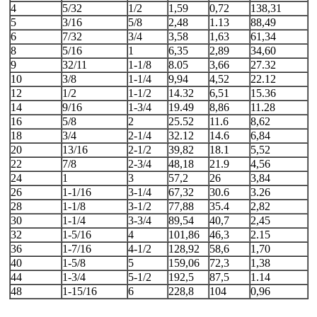
4
5/32
1/2
1,59
0,72
138,31
5
3/16
5/8
2,48
1.13
88,49
6
7/32
3/4
3,58
1,63
61,34
8
5/16
1
6,35
2,89
34,60
9
32/11
1-1/8
8.05
3,66
27.32
10
3/8
1-1/4
9,94
4,52
22.12
12
1/2
1-1/2
14.32
6,51
15.36
14
9/16
1-3/4
19.49
8,86
11.28
16
5/8
2
25.52
11.6
8,62
18
3/4
2-1/4
32.12
14.6
6,84
20
13/16
2-1/2
39,82
18.1
5,52
22
7/8
2-3/4
48,18
21.9
4,56
24
1
3
57,2
26
3,84
26
1-1/16
3-1/4
67,32
30.6
3.26
28
1-1/8
3-1/2
77,88
35.4
2,82
30
1-1/4
3-3/4
89,54
40,7
2,45
32
1-5/16
4
101,86
46,3
2.15
36
1-7/16
4-1/2
128,92
58,6
1,70
40
1-5/8
5
159,06
72,3
1,38
44
1-3/4
5-1/2
192,5
87,5
1.14
48
1-15/16
6
228,8
104
0,96