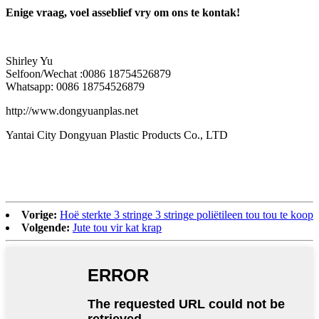
Enige vraag, voel asseblief vry om ons te kontak!
Shirley Yu
Selfoon/Wechat :0086 18754526879
Whatsapp: 0086 18754526879
http://www.dongyuanplas.net
Yantai City Dongyuan Plastic Products Co., LTD
Vorige:
Hoë sterkte 3 stringe 3 stringe poliëtileen tou tou te koop
Volgende:
Jute tou vir kat krap