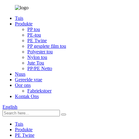
Tuis
Produkte
PP tou
PE-tou
PE Twine
PP gesplete film tou
Polyester tou
Nylon tou
Jute Tou
PP/PE Netto
Nuus
Gereelde vrae
Oor ons
Fabriekstoer
Kontak Ons
English
Tuis
Produkte
PE Twine