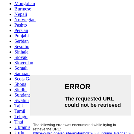
Mongolian
Burmese
Nepali
Norwegian
Pashto
Persian
Punjabi
Serbian
Sesotho
Sinhala
Slovak
Slovenian
Somali
Samoan
Scots Gaelic
Shona
Sindhi
Sundanese
Swahili
Tajik
Tamil
Telugu
Thai
Ukrainian
Urdu