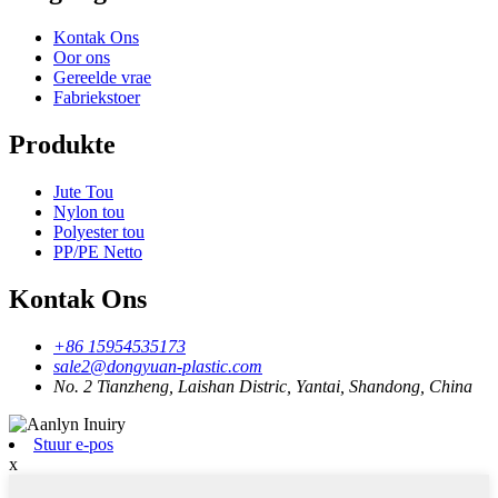
Kontak Ons
Oor ons
Gereelde vrae
Fabriekstoer
Produkte
Jute Tou
Nylon tou
Polyester tou
PP/PE Netto
Kontak Ons
+86 15954535173
sale2@dongyuan-plastic.com
No. 2 Tianzheng, Laishan Distric, Yantai, Shandong, China
Stuur e-pos
x