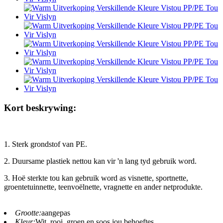
Kort beskrywing:
1. Sterk grondstof van PE.
2. Duursame plastiek nettou kan vir 'n lang tyd gebruik word.
3. Hoë sterkte tou kan gebruik word as visnette, sportnette,
groentetuinnette, teenvoëlnette, vragnette en ander netprodukte.
Grootte:
aangepas
Kleur:
Wit, rooi, groen en soos jou behoeftes