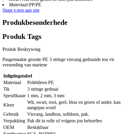
Materiaal:
PP/PE
Stuur e-pos aan ons
Produkbesonderhede
Produk Tags
Produk Beskrywing
Pasgemaakte grootte PE 3 stringe visvang gedraaide tou vir
versending van mariene
Inligtingstabel
Materiaal
Poliëtileen PE
Tik
3 stringe gedraai
Spesifikasie
1 mm, 2 mm, 3 mm
Wit, swart, rooi, geel, blou en groen of ander, kan
Kleur
aangepas word
Gebruik
Visvang, landbou, selfdoen, pak.
Verpakking
Pak dit in rolle of volgens jou behoeftes
OEM
Beskikbaar
Sertifisering
SGS, ISO9001